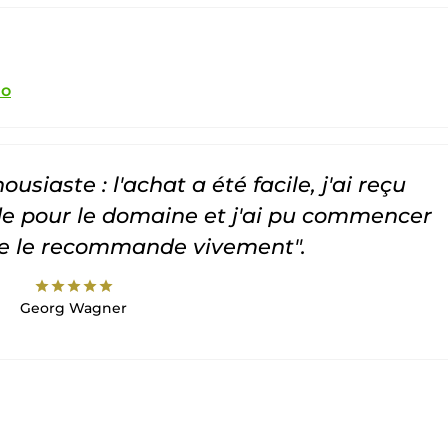
io
usiaste : l'achat a été facile, j'ai reçu
 pour le domaine et j'ai pu commencer
Je le recommande vivement".
star
star
star
star
star
Georg Wagner