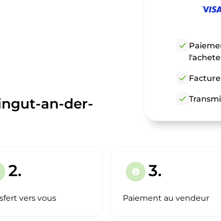
check
Paiemen
l'achet
check
Facture
check
Transmi
ingut-an-der-
2.
3.
paid
sfert vers vous
Paiement au vendeur