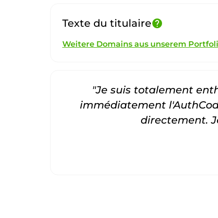
Texte du titulaire
help
Weitere Domains aus unserem Portfol
"Je suis totalement entho
immédiatement l'AuthCode
directement. 