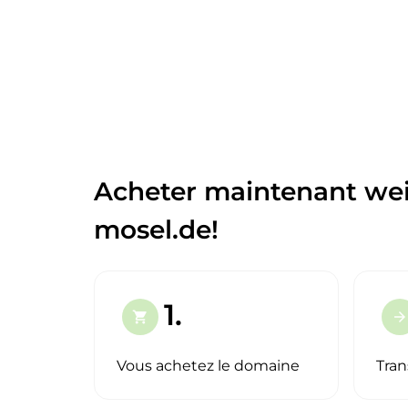
Acheter maintenant we
mosel.de!
1.
shopping_cart
arrow_forward
Vous achetez le domaine
Tran