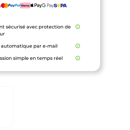
t sécurisé avec protection de
info_outline
eur
 automatique par e-mail
info_outline
ssion simple en temps réel
info_outline